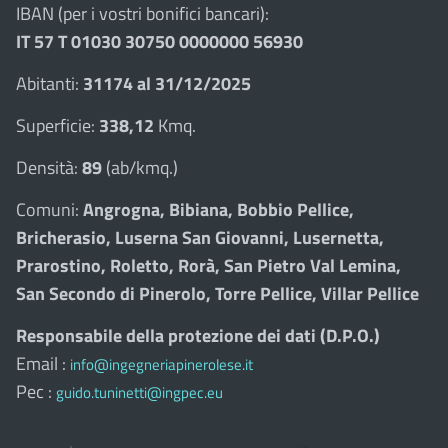
IBAN (per i vostri bonifici bancari):
IT 57 T 01030 30750 0000000 56930
Abitanti:
31174 al 31/12/2025
Superficie:
338,12
Kmq.
Densità:
89
(ab/kmq.)
Comuni:
Angrogna, Bibiana, Bobbio Pellice,
Bricherasio, Luserna San Giovanni, Lusernetta,
Prarostino, Roletto, Rorà, San Pietro Val Lemina,
San Secondo di Pinerolo, Torre Pellice, Villar Pellice
Responsabile della protezione dei dati (D.P.O.)
Email :
info@ingegneriapinerolese.it
Pec :
guido.tuninetti@ingpec.eu