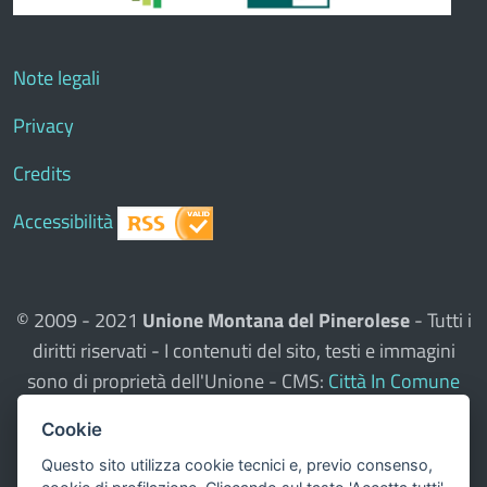
Note legali
Privacy
Credits
Accessibilità
© 2009 - 2021
Unione Montana del Pinerolese
- Tutti i
diritti riservati - I contenuti del sito, testi e immagini
sono di proprietà dell'Unione - CMS:
Città In Comune
Questo sito utilizza, nella versione per UTENTI CON
Cookie
DISLESSIA,
Biancoenero ®
, una font italiana ad Alta
Questo sito utilizza cookie tecnici e, previo consenso,
Leggibilità.