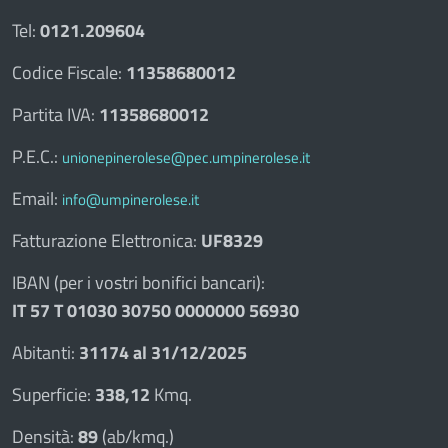
Tel:
0121.209604
Codice Fiscale:
11358680012
Partita IVA:
11358680012
P.E.C.:
unionepinerolese@pec.umpinerolese.it
Email:
info@umpinerolese.it
Fatturazione Elettronica:
UF8329
IBAN (per i vostri bonifici bancari):
IT 57 T 01030 30750 0000000 56930
Abitanti:
31174 al 31/12/2025
Superficie:
338,12
Kmq.
Densità:
89
(ab/kmq.)