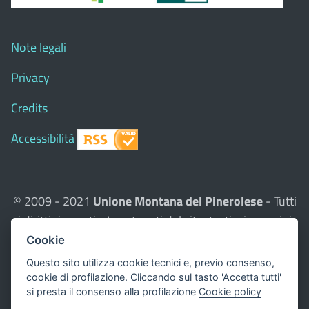
Note legali
Privacy
Credits
Accessibilità
© 2009 - 2021
Unione Montana del Pinerolese
- Tutti
i diritti riservati - I contenuti del sito, testi e immagini
sono di proprietà dell'Unione - CMS:
Città In Comune
Cookie
Questo sito utilizza, nella versione per UTENTI CON
Questo sito utilizza cookie tecnici e, previo consenso,
DISLESSIA,
Biancoenero ®
, una font italiana ad Alta
cookie di profilazione. Cliccando sul tasto 'Accetta tutti'
si presta il consenso alla profilazione
Cookie policy
Leggibilità.