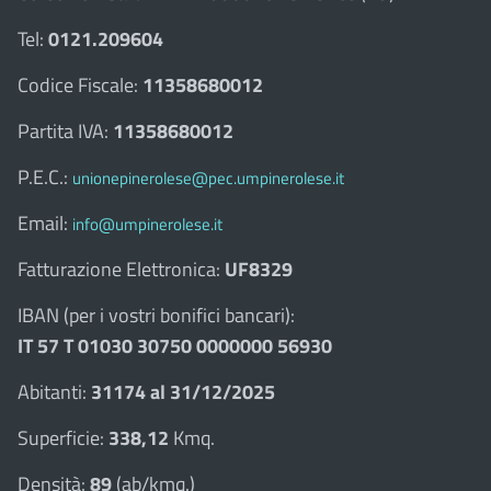
Tel:
0121.209604
Codice Fiscale:
11358680012
Partita IVA:
11358680012
P.E.C.:
unionepinerolese@pec.umpinerolese.it
Email:
info@umpinerolese.it
Fatturazione Elettronica:
UF8329
IBAN (per i vostri bonifici bancari):
IT 57 T 01030 30750 0000000 56930
Abitanti:
31174 al 31/12/2025
Superficie:
338,12
Kmq.
Densità:
89
(ab/kmq.)