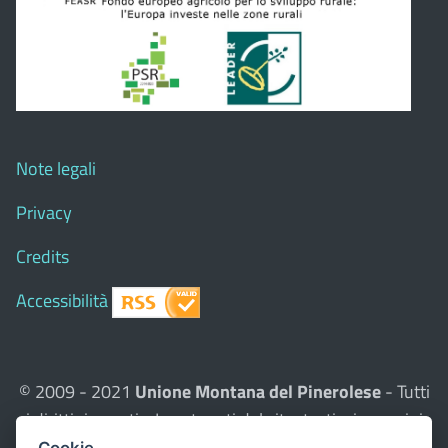
Note legali
Privacy
Credits
Accessibilità
© 2009 - 2021
Unione Montana del Pinerolese
- Tutti
i diritti riservati - I contenuti del sito, testi e immagini
sono di proprietà dell'Unione - CMS:
Città In Comune