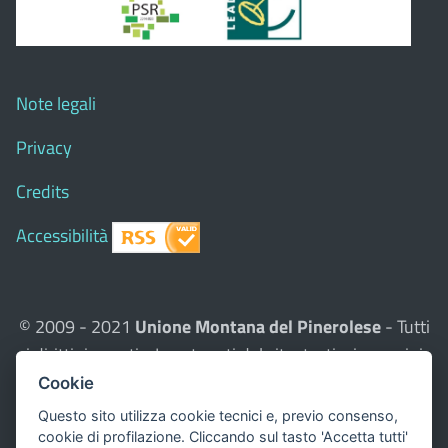
Note legali
Privacy
Credits
Accessibilità
© 2009 - 2021
Unione Montana del Pinerolese
- Tutti
i diritti riservati - I contenuti del sito, testi e immagini
sono di proprietà dell'Unione - CMS:
Città In Comune
Cookie
Questo sito utilizza, nella versione per UTENTI CON
Questo sito utilizza cookie tecnici e, previo consenso,
DISLESSIA,
Biancoenero ®
, una font italiana ad Alta
cookie di profilazione. Cliccando sul tasto 'Accetta tutti'