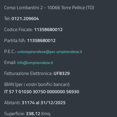
Corso Lombardini 2 - 10066 Torre Pellice (TO)
Tel:
0121.209604
Codice Fiscale:
11358680012
Partita IVA:
11358680012
P.E.C.:
unionepinerolese@pec.umpinerolese.it
Email:
info@umpinerolese.it
Fatturazione Elettronica:
UF8329
IBAN (per i vostri bonifici bancari):
IT 57 T 01030 30750 0000000 56930
Abitanti:
31174 al 31/12/2025
Superficie:
338,12
Kmq.