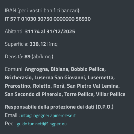
IBAN (per i vostri bonifici bancari):
IT 57 T 01030 30750 0000000 56930
Abitanti:
31174 al 31/12/2025
Superficie:
338,12
Kmq.
Densità:
89
(ab/kmq.)
Comuni:
Angrogna, Bibiana, Bobbio Pellice,
Bricherasio, Luserna San Giovanni, Lusernetta,
Prarostino, Roletto, Rorà, San Pietro Val Lemina,
San Secondo di Pinerolo, Torre Pellice, Villar Pellice
Responsabile della protezione dei dati (D.P.O.)
Email :
info@ingegneriapinerolese.it
Pec :
guido.tuninetti@ingpec.eu