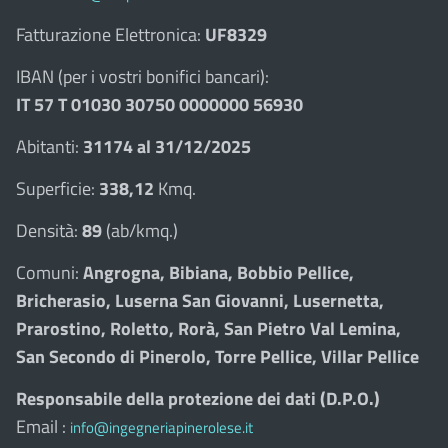
Fatturazione Elettronica:
UF8329
IBAN (per i vostri bonifici bancari):
IT 57 T 01030 30750 0000000 56930
Abitanti:
31174 al 31/12/2025
Superficie:
338,12
Kmq.
Densità:
89
(ab/kmq.)
Comuni:
Angrogna, Bibiana, Bobbio Pellice,
Bricherasio, Luserna San Giovanni, Lusernetta,
Prarostino, Roletto, Rorà, San Pietro Val Lemina,
San Secondo di Pinerolo, Torre Pellice, Villar Pellice
Responsabile della protezione dei dati (D.P.O.)
Email :
info@ingegneriapinerolese.it