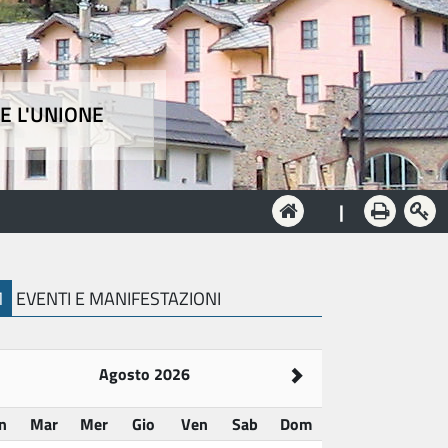
E L'UNIONE
e
|
M
EVENTI E MANIFESTAZIONI
Agosto 2026
n
Mar
Mer
Gio
Ven
Sab
Dom