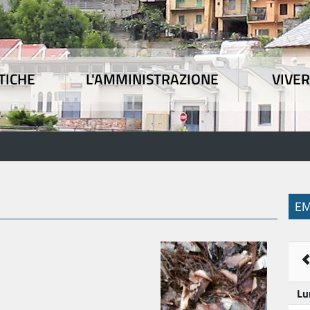
TICHE
L'AMMINISTRAZIONE
VIVER
 tematiche
|
L'Amministrazione
|
Vivere l'Union
E
Lu