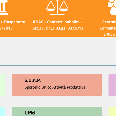
e Trasparente
ANAC - Contratti pubblici ...
Central
33/2013
Art.37, c.1,2 D.Lgs. 33/2013
Committe
e Albo 
S.U.A.P.
Sportello Unico Attività Produttive
Uffici