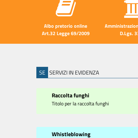
Albo pretorio online
Amministrazion
Art.32 Legge 69/2009
D.Lgs. 
SE
SERVIZI IN EVIDENZA
Raccolta funghi
Titolo per la raccolta funghi
Whistleblowing