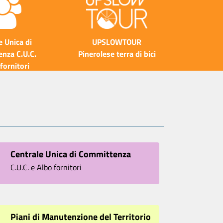
e Unica di
UPSLOWTOUR
nza C.U.C.
Pinerolese terra di bici
fornitori
Centrale Unica di Committenza
C.U.C. e Albo fornitori
Piani di Manutenzione del Territorio