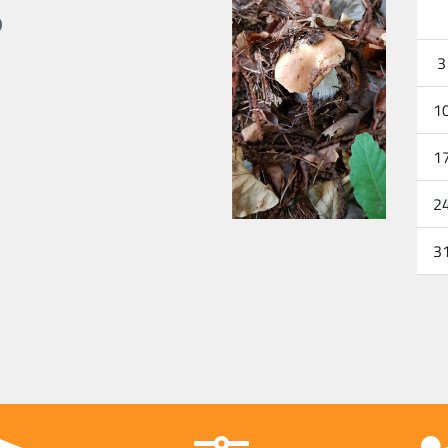
o
3
1
1
2
3