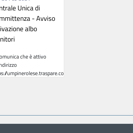
ntrale Unica di
mmittenza - Avviso
tivazione albo
nitori
comunica che è attivo
indirizzo
ps://umpinerolese.traspare.com,
bo ...