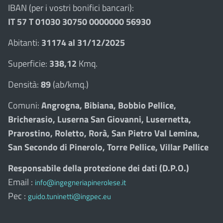
IBAN (per i vostri bonifici bancari):
IT 57 T 01030 30750 0000000 56930
Abitanti:
31174 al 31/12/2025
Superficie:
338,12
Kmq.
Densità:
89
(ab/kmq.)
Comuni:
Angrogna, Bibiana, Bobbio Pellice,
Bricherasio, Luserna San Giovanni, Lusernetta,
Prarostino, Roletto, Rorà, San Pietro Val Lemina,
San Secondo di Pinerolo, Torre Pellice, Villar Pellice
Responsabile della protezione dei dati (D.P.O.)
Email :
info@ingegneriapinerolese.it
Pec :
guido.tuninetti@ingpec.eu