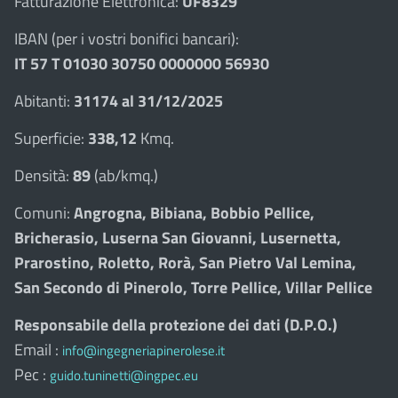
Fatturazione Elettronica:
UF8329
IBAN (per i vostri bonifici bancari):
IT 57 T 01030 30750 0000000 56930
Abitanti:
31174 al 31/12/2025
Superficie:
338,12
Kmq.
Densità:
89
(ab/kmq.)
Comuni:
Angrogna, Bibiana, Bobbio Pellice,
Bricherasio, Luserna San Giovanni, Lusernetta,
Prarostino, Roletto, Rorà, San Pietro Val Lemina,
San Secondo di Pinerolo, Torre Pellice, Villar Pellice
Responsabile della protezione dei dati (D.P.O.)
Email :
info@ingegneriapinerolese.it
Pec :
guido.tuninetti@ingpec.eu