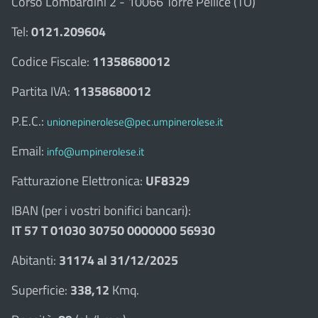
Corso Lombardini 2 - 10066 Torre Pellice (TO)
Tel:
0121.209604
Codice Fiscale:
11358680012
Partita IVA:
11358680012
P.E.C.:
unionepinerolese@pec.umpinerolese.it
Email:
info@umpinerolese.it
Fatturazione Elettronica:
UF8329
IBAN (per i vostri bonifici bancari):
IT 57 T 01030 30750 0000000 56930
Abitanti:
31174 al 31/12/2025
Superficie:
338,12
Kmq.