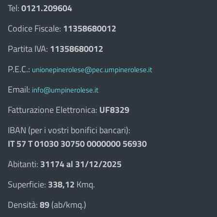
Tel:
0121.209604
Codice Fiscale:
11358680012
Partita IVA:
11358680012
P.E.C.:
unionepinerolese@pec.umpinerolese.it
Email:
info@umpinerolese.it
Fatturazione Elettronica:
UF8329
IBAN (per i vostri bonifici bancari):
IT 57 T 01030 30750 0000000 56930
Abitanti:
31174 al 31/12/2025
Superficie:
338,12
Kmq.
Densità:
89
(ab/kmq.)