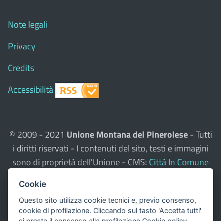
Note legali
Privacy
Credits
Accessibilità
© 2009 - 2021
Unione Montana del Pinerolese
- Tutti
i diritti riservati - I contenuti del sito, testi e immagini
sono di proprietà dell'Unione - CMS:
Città In Comune
Questo sito utilizza, nella versione per UTENTI CON
Cookie
DISLESSIA,
Biancoenero ®
, una font italiana ad Alta
Questo sito utilizza cookie tecnici e, previo consenso,
Leggibilità.
cookie di profilazione. Cliccando sul tasto 'Accetta tutti'
Valuta questo sito
si presta il consenso alla profilazione
Cookie policy