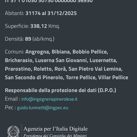
IT 57 T 01030 30750 0000000 56930
Abitanti:
31174 al 31/12/2025
Superficie:
338,12
Kmq.
Densità:
89
(ab/kmq.)
Comuni:
Angrogna, Bibiana, Bobbio Pellice,
Bricherasio, Luserna San Giovanni, Lusernetta,
Prarostino, Roletto, Rorà, San Pietro Val Lemina,
San Secondo di Pinerolo, Torre Pellice, Villar Pellice
Responsabile della protezione dei dati (D.P.O.)
Email :
info@ingegneriapinerolese.it
Pec :
guido.tuninetti@ingpec.eu