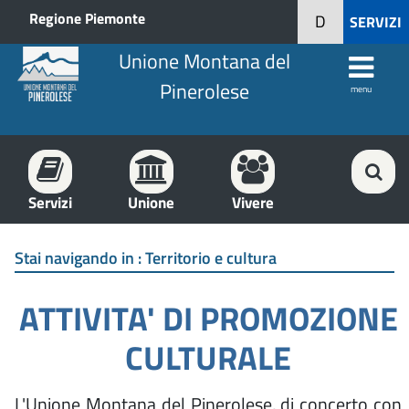
Regione Piemonte
D
SERVIZI
Unione Montana del
Pinerolese
menu
Servizi
Unione
Vivere
Stai navigando in :
Territorio e cultura
ATTIVITA' DI PROMOZIONE
CULTURALE
L'Unione Montana del Pinerolese, di concerto con