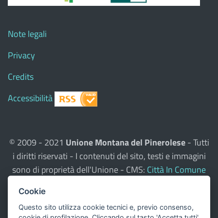
Note legali
Privacy
Credits
Accessibilità
© 2009 - 2021
Unione Montana del Pinerolese
- Tutti
i diritti riservati - I contenuti del sito, testi e immagini
sono di proprietà dell'Unione - CMS:
Città In Comune
Questo sito utilizza, nella versione per UTENTI CON
Cookie
DISLESSIA,
Biancoenero ®
, una font italiana ad Alta
Questo sito utilizza cookie tecnici e, previo consenso,
Leggibilità.
cookie di profilazione. Cliccando sul tasto 'Accetta tutti'