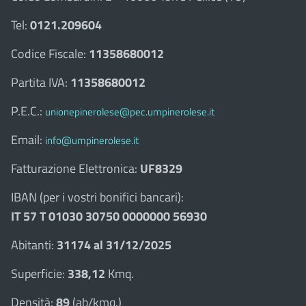
Tel:
0121.209604
Codice Fiscale:
11358680012
Partita IVA:
11358680012
P.E.C.:
unionepinerolese@pec.umpinerolese.it
Email:
info@umpinerolese.it
Fatturazione Elettronica:
UF8329
IBAN (per i vostri bonifici bancari):
IT 57 T 01030 30750 0000000 56930
Abitanti:
31174 al 31/12/2025
Superficie:
338,12
Kmq.
Densità:
89
(ab/kmq.)