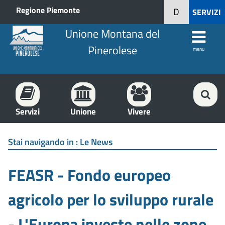
Regione Piemonte
D
SERVIZI
Unione Montana del
Pinerolese
menu
Servizi
Unione
Vivere
Stai navigando in :
Le News
FEASR - Fondo europeo
agricolo per lo sviluppo rurale
- L'Europa investe nelle zone